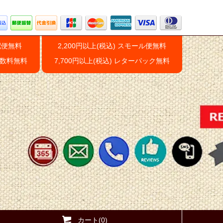
配便無料
2,200円以上(税込) スモール便無料
手数料無料
7,700円以上(税込) レターパック無料
カート(0)