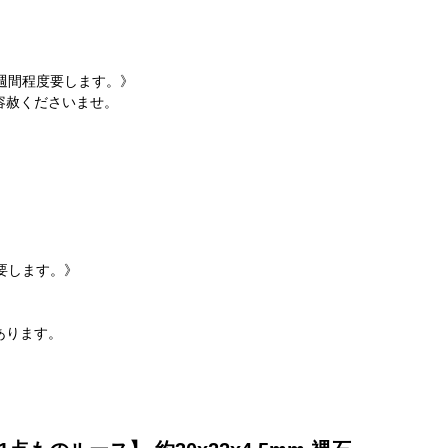
週間程度要します。》
容赦くださいませ。
要します。》
。
あります。