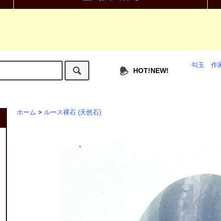
勾玉
作
HOT!NEW!
ホーム
>
ルース裸石 (天然石)