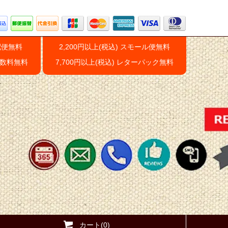
配便無料
2,200円以上(税込) スモール便無料
手数料無料
7,700円以上(税込) レターパック無料
カート(0)