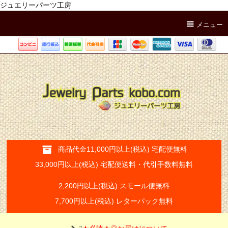
ジュエリーパーツ工房
メニュー
商品代金11,000円以上(税込) 宅配便無料
33,000円以上(税込) 宅配便送料・代引手数料無料
2,200円以上(税込) スモール便無料
7,700円以上(税込) レターパック無料