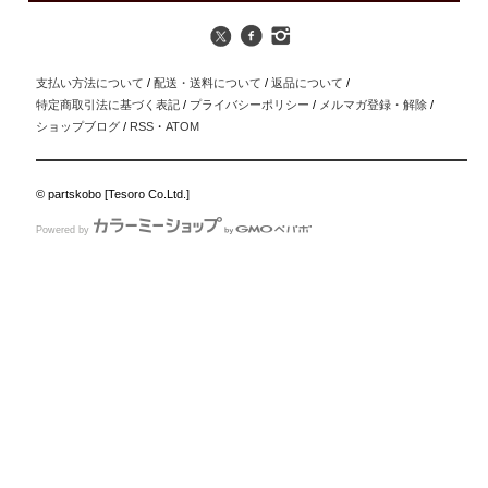
支払い方法について
/
配送・送料について
/
返品について
/
特定商取引法に基づく表記
/
プライバシーポリシー
/
メルマガ登録・解除
/
ショップブログ
/
RSS
・
ATOM
© partskobo [Tesoro Co.Ltd.]
Powered by