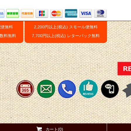
配便無料
2,200円以上(税込) スモール便無料
手数料無料
7,700円以上(税込) レターパック無料
カート(0)