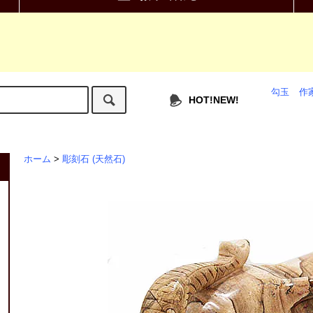
勾玉
作
HOT!NEW!
ホーム
>
彫刻石 (天然石)