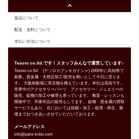
返品について
配送・送料について
支払い方法について
Tesoro co.ltd.です！スタッフみんなで運営しています♪
Tesoro co.ltd. (テソロカブシキガイシャ) 2000年に高知県で
創業。貴金属・天然石加工/販売を商いとして今日に至りま
す。 大阪南船場に実店舗を構えています。本社は高知です。
世界中のアクセサリーパーツ、アクセサリー・ジュエリーの
販売、鉱物の加工や修理も承っています。 教室・レッスンも
開催中で、作家作品の販売もしてます。 鉱物・貴金属の買取
サービスもあり、石においては採掘～加工～処理・再生、最
後までおつきあいさせていただいております。
メールアドレス
info@parts-kobo.com