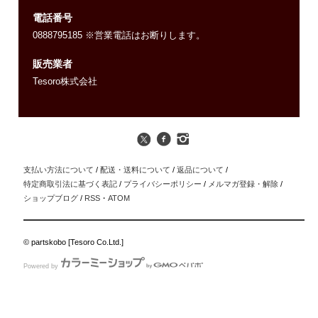
電話番号
0888795185 ※営業電話はお断りします。
販売業者
Tesoro株式会社
支払い方法について
/
配送・送料について
/
返品について
/
特定商取引法に基づく表記
/
プライバシーポリシー
/
メルマガ登録・解除
/
ショップブログ
/
RSS
・
ATOM
© partskobo [Tesoro Co.Ltd.]
Powered by