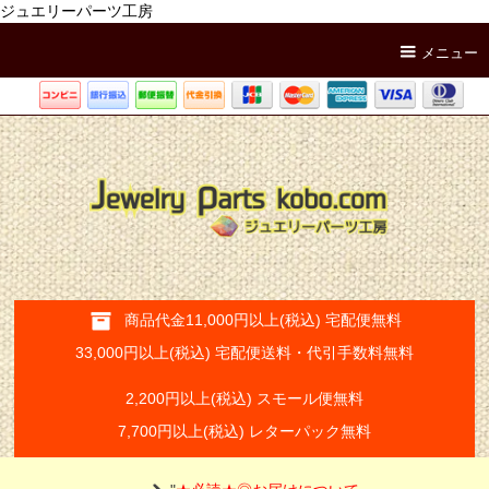
ジュエリーパーツ工房
メニュー
商品代金11,000円以上(税込) 宅配便無料
33,000円以上(税込) 宅配便送料・代引手数料無料
2,200円以上(税込) スモール便無料
7,700円以上(税込) レターパック無料