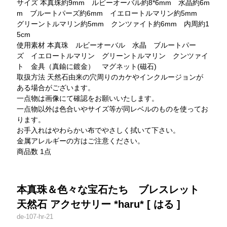
サイズ 本真珠約9mm ルビーオーバル約8*6mm 水晶約6m
m ブルートパーズ約6mm イエロートルマリン約5mm
グリーントルマリン約5mm クンツァイト約6mm 内周約1
5cm
使用素材 本真珠 ルビーオーバル 水晶 ブルートパー
ズ イエロートルマリン グリーントルマリン クンツァイ
ト 金具（真鍮に鍍金） マグネット(磁石)
取扱方法 天然石由来の穴周りのカケやインクルージョンが
ある場合がございます。
一点物は画像にて確認をお願いいたします。
一点物以外は色合いやサイズ等が同レベルのものを使ってお
ります。
お手入れはやわらかい布でやさしく拭いて下さい。
金属アレルギーの方はご注意ください。
商品数 1点
本真珠＆色々な宝石たち ブレスレット
天然石 アクセサリー *haru* [ はる ]
de-107-hr-21