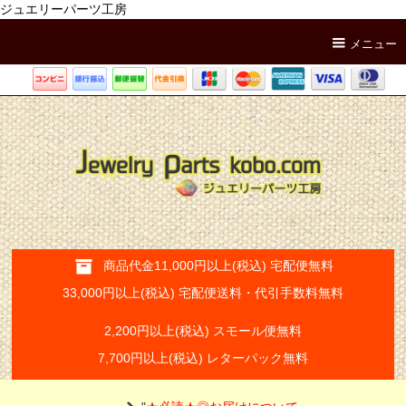
ジュエリーパーツ工房
メニュー
商品代金11,000円以上(税込) 宅配便無料
33,000円以上(税込) 宅配便送料・代引手数料無料
2,200円以上(税込) スモール便無料
7,700円以上(税込) レターパック無料