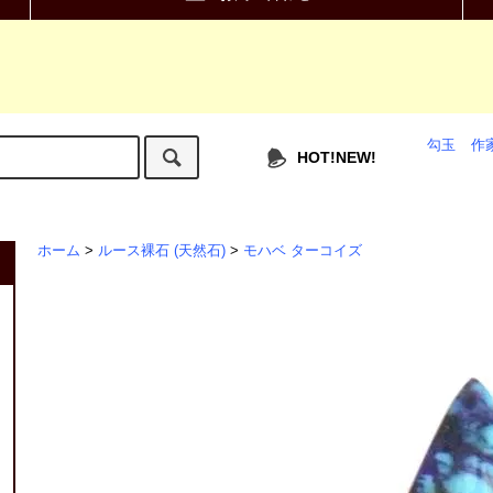
勾玉
作
HOT!NEW!
ホーム
>
ルース裸石 (天然石)
>
モハベ ターコイズ