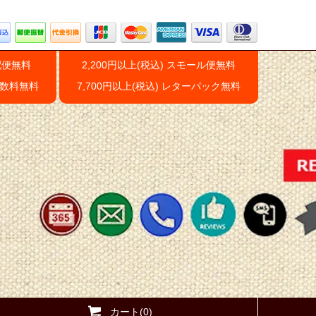
配便無料
2,200円以上(税込) スモール便無料
手数料無料
7,700円以上(税込) レターパック無料
カート(0)