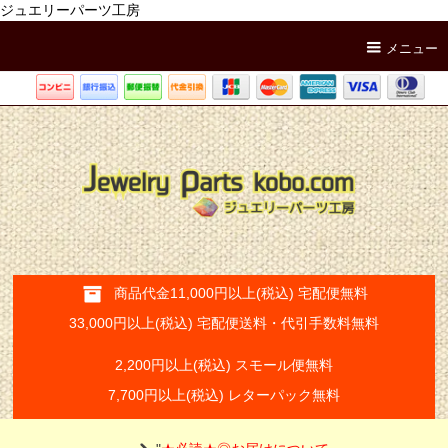
ジュエリーパーツ工房
メニュー
商品代金11,000円以上(税込) 宅配便無料
33,000円以上(税込) 宅配便送料・代引手数料無料
2,200円以上(税込) スモール便無料
7,700円以上(税込) レターパック無料