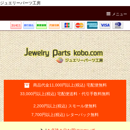
ジュエリーパーツ工房
メニュー
商品代金11,000円以上(税込) 宅配便無料
33,000円以上(税込) 宅配便送料・代引手数料無料
2,200円以上(税込) スモール便無料
7,700円以上(税込) レターパック無料