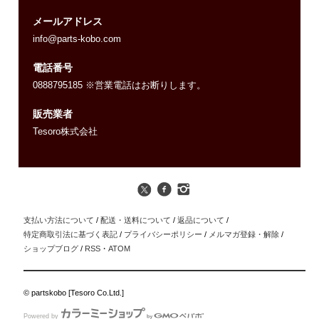
メールアドレス
info@parts-kobo.com
電話番号
0888795185 ※営業電話はお断りします。
販売業者
Tesoro株式会社
支払い方法について
/
配送・送料について
/
返品について
/
特定商取引法に基づく表記
/
プライバシーポリシー
/
メルマガ登録・解除
/
ショップブログ
/
RSS
・
ATOM
© partskobo [Tesoro Co.Ltd.]
Powered by