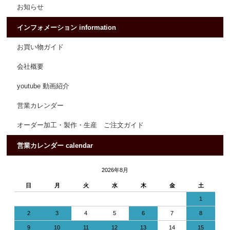
お知らせ
インフォメーション information
お買い物ガイド
会社概要
youtube 動画紹介
営業カレンダー
オーダー加工・製作・生産 ご注文ガイド
営業カレンダー calendar
2026年8月
日
月
火
水
木
金
土
1
2
3
4
5
6
7
8
9
10
11
12
13
14
15