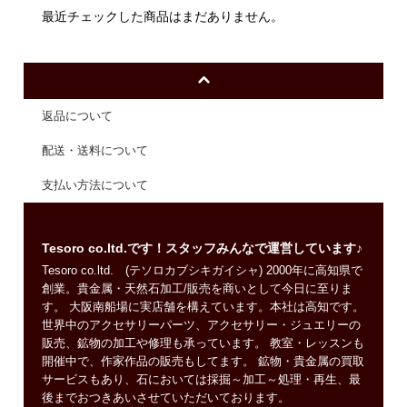
最近チェックした商品はまだありません。
返品について
配送・送料について
支払い方法について
Tesoro co.ltd.です！スタッフみんなで運営しています♪
Tesoro co.ltd. (テソロカブシキガイシャ) 2000年に高知県で
創業。貴金属・天然石加工/販売を商いとして今日に至りま
す。 大阪南船場に実店舗を構えています。本社は高知です。
世界中のアクセサリーパーツ、アクセサリー・ジュエリーの
販売、鉱物の加工や修理も承っています。 教室・レッスンも
開催中で、作家作品の販売もしてます。 鉱物・貴金属の買取
サービスもあり、石においては採掘～加工～処理・再生、最
後までおつきあいさせていただいております。