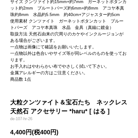
サイズ クンツァイト約15mm+約7mm ガーネットボタンカ
ット約2mm ブルートパーズ約6mm+約8mm アコヤ本真
珠約8mm 水晶約5.5mm 約40cm+アジャスター約5cm
使用素材 クンツァイト ガーネットボタンカット ブルー
トパーズ アコヤ本真珠 水晶 金具（真鍮に鍍金）
取扱方法 天然石由来の穴周りのカケやインクルージョンが
ある場合がございます。
一点物は画像にて確認をお願いいたします。
一点物以外は色合いやサイズ等が同レベルのものを使ってお
ります。
お手入れはやわらかい布でやさしく拭いて下さい。
金属アレルギーの方はご注意ください。
商品数 1点
大粒クンツァイト＆宝石たち ネックレス
天然石 アクセサリー *haru* [ はる ]
de-107-hr-26
4,400円(税400円)