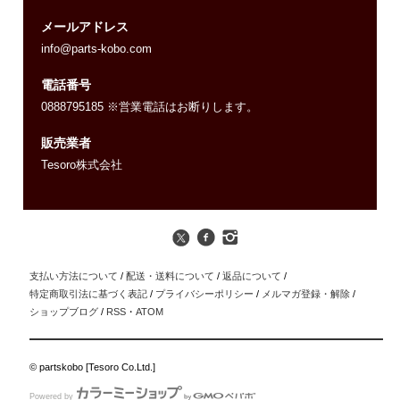
メールアドレス
info@parts-kobo.com
電話番号
0888795185 ※営業電話はお断りします。
販売業者
Tesoro株式会社
支払い方法について
/
配送・送料について
/
返品について
/
特定商取引法に基づく表記
/
プライバシーポリシー
/
メルマガ登録・解除
/
ショップブログ
/
RSS
・
ATOM
© partskobo [Tesoro Co.Ltd.]
Powered by