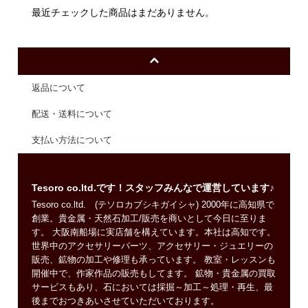
最近チェックした商品はまだありません。
返品について
配送・送料について
支払い方法について
Tesoro co.ltd.です！スタッフみんなで運営しています♪
Tesoro co.ltd. (テソロカブシキガイシャ) 2000年に高知県で
創業。貴金属・天然石加工/販売を商いとして今日に至りま
す。 大阪南船場に実店舗を構えています。本社は高知です。
世界中のアクセサリーパーツ、アクセサリー・ジュエリーの
販売、鉱物の加工や修理も承っています。 教室・レッスンも
開催中で、作家作品の販売もしてます。 鉱物・貴金属の買取
サービスもあり、石においては採掘～加工～処理・再生、最
後までおつきあいさせていただいております。