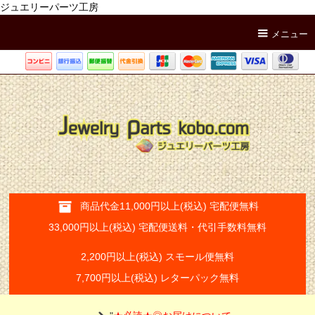
ジュエリーパーツ工房
メニュー
商品代金11,000円以上(税込) 宅配便無料
33,000円以上(税込) 宅配便送料・代引手数料無料
2,200円以上(税込) スモール便無料
7,700円以上(税込) レターパック無料