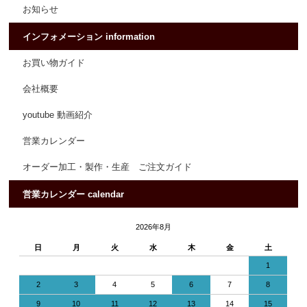
お知らせ
インフォメーション information
お買い物ガイド
会社概要
youtube 動画紹介
営業カレンダー
オーダー加工・製作・生産 ご注文ガイド
営業カレンダー calendar
2026年8月
日
月
火
水
木
金
土
1
2
3
4
5
6
7
8
9
10
11
12
13
14
15