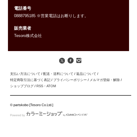
電話番号
0888795185 ※営業電話はお断りします。
販売業者
Tesoro株式会社
支払い方法について
/
配送・送料について
/
返品について
/
特定商取引法に基づく表記
/
プライバシーポリシー
/
メルマガ登録・解除
/
ショップブログ
/
RSS
・
ATOM
© partskobo [Tesoro Co.Ltd.]
Powered by