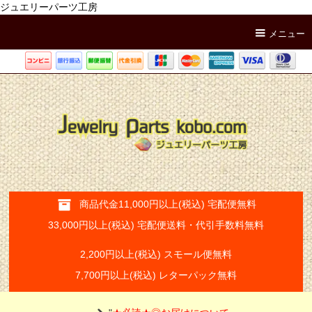
ジュエリーパーツ工房
メニュー
商品代金11,000円以上(税込) 宅配便無料
33,000円以上(税込) 宅配便送料・代引手数料無料
2,200円以上(税込) スモール便無料
7,700円以上(税込) レターパック無料