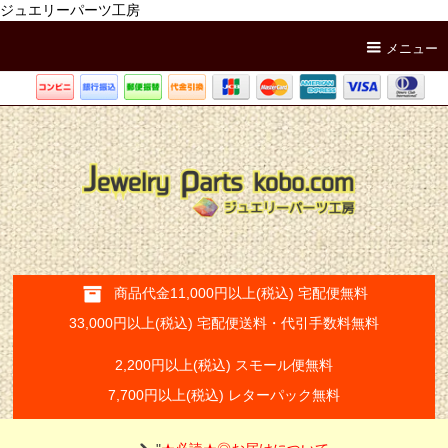
ジュエリーパーツ工房
メニュー
商品代金11,000円以上(税込) 宅配便無料
33,000円以上(税込) 宅配便送料・代引手数料無料
2,200円以上(税込) スモール便無料
7,700円以上(税込) レターパック無料