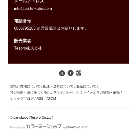
メールアドレス
info@parts-kobo.com
電話番号
0888795185 ※営業電話はお断りします。
販売業者
Tesoro株式会社
支払い方法について
/
配送・送料について
/
返品について
/
特定商取引法に基づく表記
/
プライバシーポリシー
/
メルマガ登録・解除
/
ショップブログ
/
RSS
・
ATOM
© partskobo [Tesoro Co.Ltd.]
Powered by