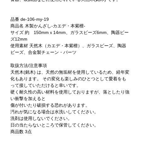
品番 de-106-my-19
商品名 木製かんざし-カエデ・本紫檀-
サイズ 約 150mmｘ14mm、ガラスビーズ6mm、陶器ビー
ズ12mm
使用素材 天然木（カエデ・本紫檀）、ガラスビーズ、陶器
ビーズ、合金製チェーン・パーツ
取扱方法/注意事項
天然木(銘木) は、天然の無垢材を使用しているため、経年変
化もあります。 その変化も楽しみのひとつとして愛着をも
って接していただけると幸いです。
硬く耐久性の高い材料を使用しておりますが、落としたり強
い衝撃を加えると
傷が付いたり破損する恐れがあります。
汚れが気になる場合は水洗いしてください。
洗剤は使用しないでください。
日の当たらないところで保管してください。
商品数 3点