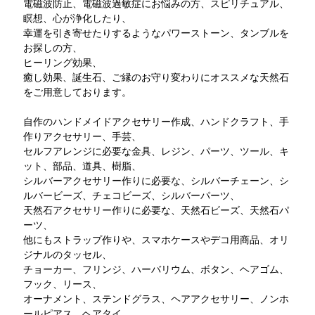
電磁波防止、電磁波過敏症にお悩みの方、スピリチュアル、
瞑想、心が浄化したり、
幸運を引き寄せたりするようなパワーストーン、タンブルを
お探しの方、
ヒーリング効果、
癒し効果、誕生石、ご縁のお守り変わりにオススメな天然石
をご用意しております。
自作のハンドメイドアクセサリー作成、ハンドクラフト、手
作りアクセサリー、手芸、
セルフアレンジに必要な金具、レジン、パーツ、ツール、キ
ット、部品、道具、樹脂、
シルバーアクセサリー作りに必要な、シルバーチェーン、シ
ルバービーズ、チェコビーズ、シルバーパーツ、
天然石アクセサリー作りに必要な、天然石ビーズ、天然石パ
ーツ、
他にもストラップ作りや、スマホケースやデコ用商品、オリ
ジナルのタッセル、
チョーカー、フリンジ、ハーバリウム、ボタン、ヘアゴム、
フック、リース、
オーナメント、ステンドグラス、ヘアアクセサリー、ノンホ
ールピアス、ヘアタイ、