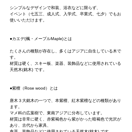
シンプルなデザインで和装、浴衣などに限らず、
イベント（七五三、成人式、入学式、卒業式、七夕）でもお
使いいただけます。
●カエデ(楓・メープルMaple)とは
たくさんの種類が存在し、多くはアジアに自生している木で
す。
材質は硬く、スキー板、楽器、装飾品などに使用されている
天然木(銘木) です。
●紫檀（Rose wood）とは
唐木３大銘木の一つで、本紫檀、紅木紫檀などの種類があり
ます。
マメ科の広葉樹で、東南アジアに分布しています。
材質は非常に硬く、赤紫褐色から紫がかった暗褐色で光沢が
あり、古代から家具、
食器、装飾品などに使用されている天然木(銘木) です。