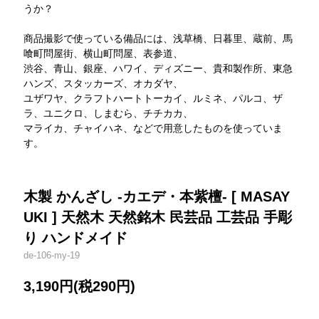
うか？
商品撮影で使っている備品には、浅草橋、日暮里、蔵前、馬
喰町問屋街、横山町問屋、表参道、
渋谷、青山、銀座、ハワイ、ディズニー、貴和製作所、東急
ハンズ、スタッカーズ、オカダヤ、
ユザワヤ、クラフトハートトーカイ、ルミネ、パルコ、ザ
ラ、ユニクロ、しまむら、チチカカ、
マライカ、チャイハネ、などで用意したものを使っていま
す。
木製 かんざし -カエデ・本紫檀- [ MASAY
UKI ] 天然木 天然銘木 民芸品 工芸品 手彫
り ハンドメイド
de-106-my-19
3,190円(税290円)