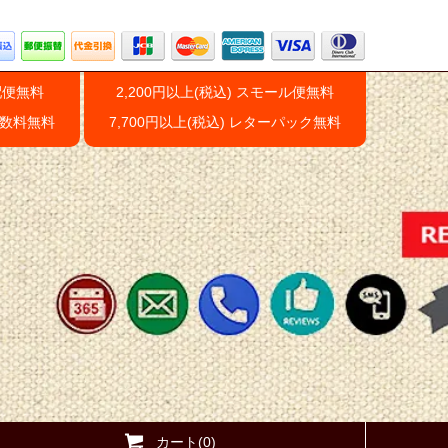
配便無料
2,200円以上(税込) スモール便無料
手数料無料
7,700円以上(税込) レターパック無料
カート(0)