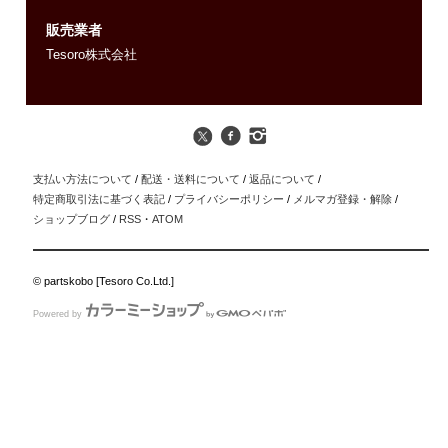
販売業者
Tesoro株式会社
支払い方法について
/
配送・送料について
/
返品について
/
特定商取引法に基づく表記
/
プライバシーポリシー
/
メルマガ登録・解除
/
ショップブログ
/
RSS
・
ATOM
© partskobo [Tesoro Co.Ltd.]
Powered by