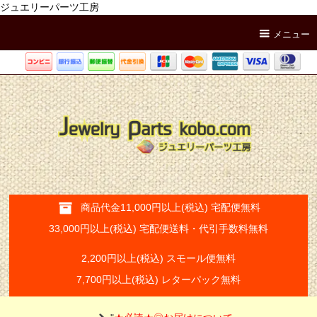
ジュエリーパーツ工房
メニュー
商品代金11,000円以上(税込) 宅配便無料
33,000円以上(税込) 宅配便送料・代引手数料無料
2,200円以上(税込) スモール便無料
7,700円以上(税込) レターパック無料