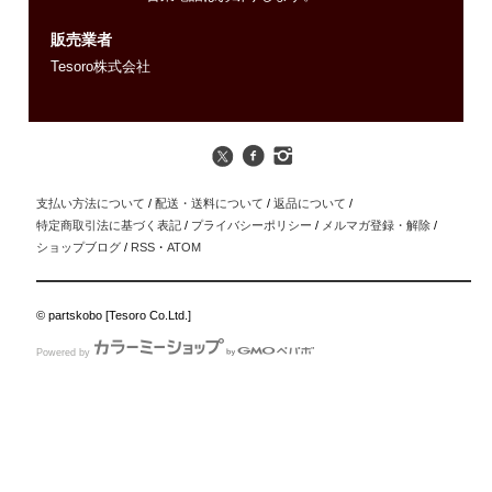
販売業者
Tesoro株式会社
支払い方法について
/
配送・送料について
/
返品について
/
特定商取引法に基づく表記
/
プライバシーポリシー
/
メルマガ登録・解除
/
ショップブログ
/
RSS
・
ATOM
© partskobo [Tesoro Co.Ltd.]
Powered by