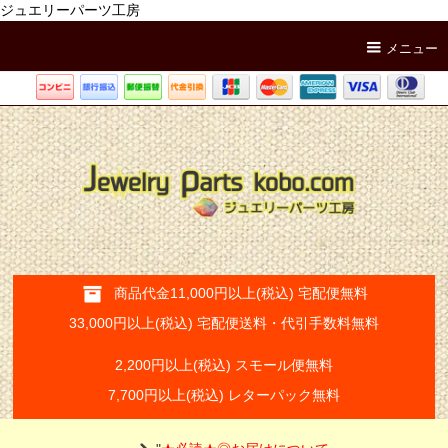
ジュエリーパーツ工房
メニュー
商品代金11,000円以上(税込) 宅配便無料
33,000円以上(税込) 宅配便送料・代引手数料無料
2,200円以上(税込) スモール便無料
7,700円以上(税込) レターパック無料