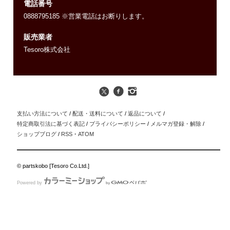
電話番号
0888795185 ※営業電話はお断りします。
販売業者
Tesoro株式会社
支払い方法について
/
配送・送料について
/
返品について
/
特定商取引法に基づく表記
/
プライバシーポリシー
/
メルマガ登録・解除
/
ショップブログ
/
RSS
・
ATOM
© partskobo [Tesoro Co.Ltd.]
Powered by