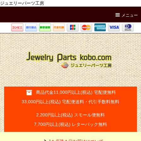
ジュエリーパーツ工房
メニュー
商品代金11,000円以上(税込) 宅配便無料
33,000円以上(税込) 宅配便送料・代引手数料無料
2,200円以上(税込) スモール便無料
7,700円以上(税込) レターパック無料