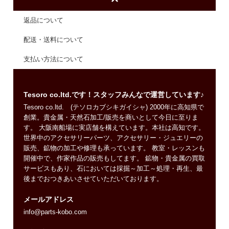
返品について
配送・送料について
支払い方法について
Tesoro co.ltd.です！スタッフみんなで運営しています♪
Tesoro co.ltd. (テソロカブシキガイシャ) 2000年に高知県で
創業。貴金属・天然石加工/販売を商いとして今日に至りま
す。 大阪南船場に実店舗を構えています。本社は高知です。
世界中のアクセサリーパーツ、アクセサリー・ジュエリーの
販売、鉱物の加工や修理も承っています。 教室・レッスンも
開催中で、作家作品の販売もしてます。 鉱物・貴金属の買取
サービスもあり、石においては採掘～加工～処理・再生、最
後までおつきあいさせていただいております。
メールアドレス
info@parts-kobo.com