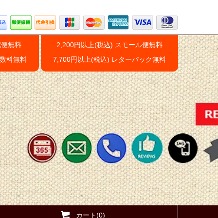
配便無料
2,200円以上(税込) スモール便無料
手数料無料
7,700円以上(税込) レターパック無料
カート(0)