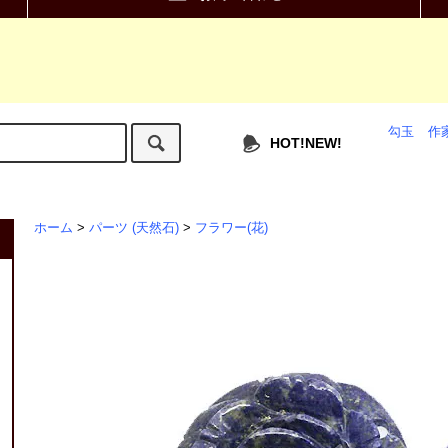
勾玉
作
HOT!NEW!
ホーム
>
パーツ (天然石)
>
フラワー(花)