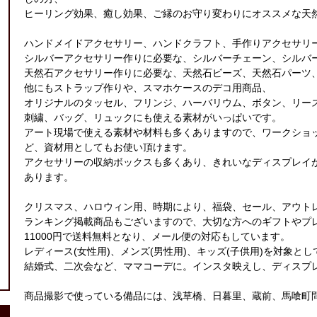
ヒーリング効果、癒し効果、ご縁のお守り変わりにオススメな天
ハンドメイドアクセサリー、ハンドクラフト、手作りアクセサリ
シルバーアクセサリー作りに必要な、シルバーチェーン、シルバ
天然石アクセサリー作りに必要な、天然石ビーズ、天然石パーツ
他にもストラップ作りや、スマホケースのデコ用商品、
オリジナルのタッセル、フリンジ、ハーバリウム、ボタン、リー
刺繍、バッグ、リュックにも使える素材がいっぱいです。
アート現場で使える素材や材料も多くありますので、ワークショ
ど、資材用としてもお使い頂けます。
アクセサリーの収納ボックスも多くあり、きれいなディスプレイ
あります。
クリスマス、ハロウィン用、時期により、福袋、セール、アウト
ランキング掲載商品もございますので、大切な方へのギフトやプ
11000円で送料無料となり、メール便の対応もしています。
レディース(女性用)、メンズ(男性用)、キッズ(子供用)を対象と
結婚式、二次会など、ママコーデに。インスタ映えし、ディスプ
商品撮影で使っている備品には、浅草橋、日暮里、蔵前、馬喰町