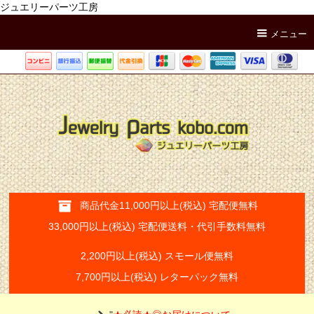
ジュエリーパーツ工房
メニュー
商品代金11,000円以上(税込) 宅配便無料
33,000円以上(税込) 宅配便送料・代引手数料無料
2,200円以上(税込) スモール便無料
7,700円以上(税込) レターパック無料