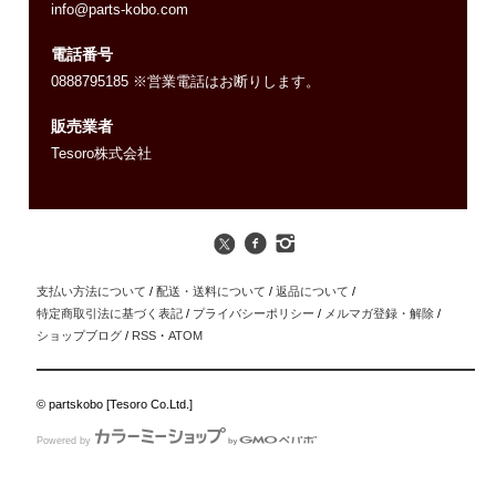
info@parts-kobo.com
電話番号
0888795185 ※営業電話はお断りします。
販売業者
Tesoro株式会社
支払い方法について
/
配送・送料について
/
返品について
/
特定商取引法に基づく表記
/
プライバシーポリシー
/
メルマガ登録・解除
/
ショップブログ
/
RSS
・
ATOM
© partskobo [Tesoro Co.Ltd.]
Powered by