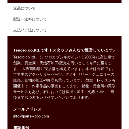
返品について
配送・送料について
支払い方法について
Tesoro co.ltd.です！スタッフみんなで運営しています♪
Tesoro co.ltd. (テソロカブシキガイシャ) 2000年に高知県で
創業。貴金属・天然石加工/販売を商いとして今日に至りま
す。 大阪南船場に実店舗を構えています。本社は高知です。
世界中のアクセサリーパーツ、アクセサリー・ジュエリーの
販売、鉱物の加工や修理も承っています。 教室・レッスンも
開催中で、作家作品の販売もしてます。 鉱物・貴金属の買取
サービスもあり、石においては採掘～加工～処理・再生、最
後までおつきあいさせていただいております。
メールアドレス
info@parts-kobo.com
電話番号