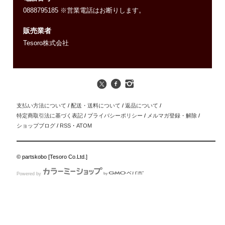
0888795185 ※営業電話はお断りします。
販売業者
Tesoro株式会社
支払い方法について
/
配送・送料について
/
返品について
/
特定商取引法に基づく表記
/
プライバシーポリシー
/
メルマガ登録・解除
/
ショップブログ
/
RSS
・
ATOM
© partskobo [Tesoro Co.Ltd.]
Powered by