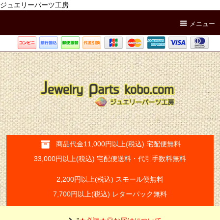
ジュエリーパーツ工房
メニュー
商品代金11,000円以上(税込) 宅配便無料
33,000円以上(税込) 宅配便送料・代引手数料無料
2,200円以上(税込) スモール便無料
7,700円以上(税込) レターパック無料