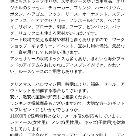
他にもストラップ作りや、スマホケースやデコ用商品、オリ
ジナルのタッセル、チョーカー、フリンジ、ハーバリウム、
ボタン、ヘアゴム、フック、リース、オーナメント、ステン
ドグラス、ヘアアクセサリー、ノンホールピアス、ヘアタ
イ、リボン、ブローチ、刺繍、フープ、ピンバッジ、バッ
グ、リュックにも使える素材がいっぱいです。
アート現場で使える素材や材料も多くありますので、ワーク
ショップ、ギャラリー、イベント、宝探し用の備品、景品な
ど、資材用としてもお使い頂けます。
アクセサリーの収納ボックスも多くあり、きれいな海外ブラ
ンドのアイテムをおしゃれにディスプレイができ、かわい
い、ルースケースのご用意もあります。
クリスマス、ハロウィン用、時期により、福袋、セール、ア
ウトレットを開催する場合もございます。
安い、激安の宝飾の卸売もご相談ください。
ランキング掲載商品もございますので、大切な方へのギフト
やプレゼントにもいかがでしょうか。
11000円で送料無料となり、メール便の対応もしています。
レディース(女性用)、メンズ(男性用)、キッズ(子供用)を対象
としております。
結婚式、二次会など、ママコーデに。インスタ映えし、ディ