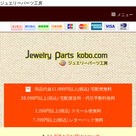
ジュエリーパーツ工房
メニュー
商品代金11,000円以上(税込) 宅配便無料
33,000円以上(税込) 宅配便送料・代引手数料無料
2,200円以上(税込) スモール便無料
7,700円以上(税込) レターパック無料