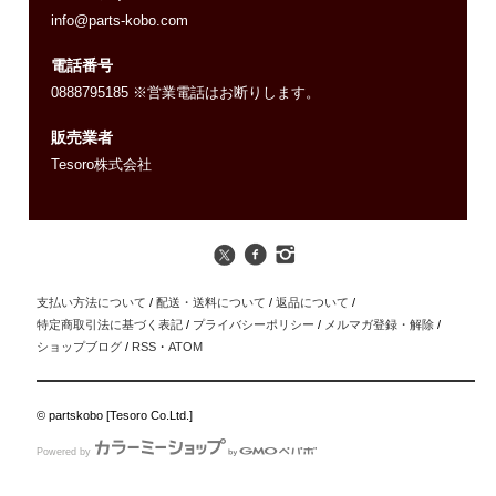
info@parts-kobo.com
電話番号
0888795185 ※営業電話はお断りします。
販売業者
Tesoro株式会社
支払い方法について
/
配送・送料について
/
返品について
/
特定商取引法に基づく表記
/
プライバシーポリシー
/
メルマガ登録・解除
/
ショップブログ
/
RSS
・
ATOM
© partskobo [Tesoro Co.Ltd.]
Powered by