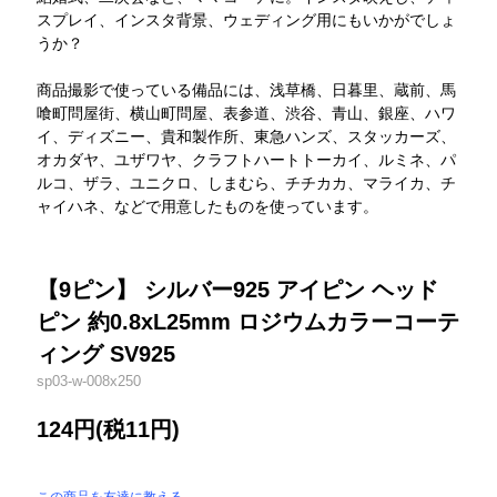
スプレイ、インスタ背景、ウェディング用にもいかがでしょ
うか？
商品撮影で使っている備品には、浅草橋、日暮里、蔵前、馬
喰町問屋街、横山町問屋、表参道、渋谷、青山、銀座、ハワ
イ、ディズニー、貴和製作所、東急ハンズ、スタッカーズ、
オカダヤ、ユザワヤ、クラフトハートトーカイ、ルミネ、パ
ルコ、ザラ、ユニクロ、しまむら、チチカカ、マライカ、チ
ャイハネ、などで用意したものを使っています。
【9ピン】 シルバー925 アイピン ヘッド
ピン 約0.8xL25mm ロジウムカラーコーテ
ィング SV925
sp03-w-008x250
124円(税11円)
この商品を友達に教える