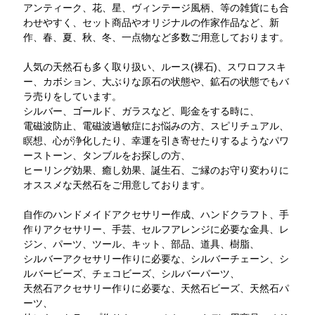
アンティーク、花、星、ヴィンテージ風柄、等の雑貨にも合
わせやすく、セット商品やオリジナルの作家作品など、新
作、春、夏、秋、冬、一点物など多数ご用意しております。
人気の天然石も多く取り扱い、ルース(裸石)、スワロフスキ
ー、カボション、大ぶりな原石の状態や、鉱石の状態でもバ
ラ売りをしています。
シルバー、ゴールド、ガラスなど、彫金をする時に、
電磁波防止、電磁波過敏症にお悩みの方、スピリチュアル、
瞑想、心が浄化したり、幸運を引き寄せたりするようなパワ
ーストーン、タンブルをお探しの方、
ヒーリング効果、癒し効果、誕生石、ご縁のお守り変わりに
オススメな天然石をご用意しております。
自作のハンドメイドアクセサリー作成、ハンドクラフト、手
作りアクセサリー、手芸、セルフアレンジに必要な金具、レ
ジン、パーツ、ツール、キット、部品、道具、樹脂、
シルバーアクセサリー作りに必要な、シルバーチェーン、シ
ルバービーズ、チェコビーズ、シルバーパーツ、
天然石アクセサリー作りに必要な、天然石ビーズ、天然石パ
ーツ、