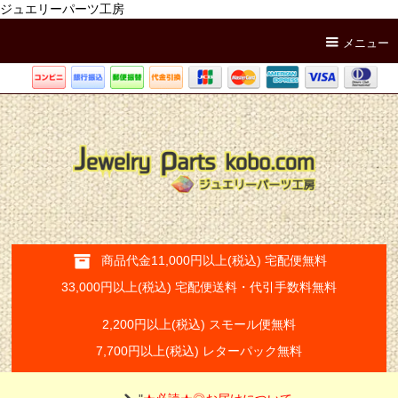
ジュエリーパーツ工房
メニュー
商品代金11,000円以上(税込) 宅配便無料
33,000円以上(税込) 宅配便送料・代引手数料無料
2,200円以上(税込) スモール便無料
7,700円以上(税込) レターパック無料