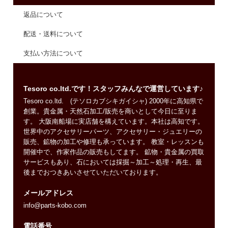
返品について
配送・送料について
支払い方法について
Tesoro co.ltd.です！スタッフみんなで運営しています♪
Tesoro co.ltd. (テソロカブシキガイシャ) 2000年に高知県で
創業。貴金属・天然石加工/販売を商いとして今日に至りま
す。 大阪南船場に実店舗を構えています。本社は高知です。
世界中のアクセサリーパーツ、アクセサリー・ジュエリーの
販売、鉱物の加工や修理も承っています。 教室・レッスンも
開催中で、作家作品の販売もしてます。 鉱物・貴金属の買取
サービスもあり、石においては採掘～加工～処理・再生、最
後までおつきあいさせていただいております。
メールアドレス
info@parts-kobo.com
電話番号