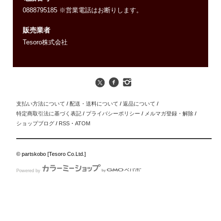
0888795185 ※営業電話はお断りします。
販売業者
Tesoro株式会社
支払い方法について
/
配送・送料について
/
返品について
/
特定商取引法に基づく表記
/
プライバシーポリシー
/
メルマガ登録・解除
/
ショップブログ
/
RSS
・
ATOM
© partskobo [Tesoro Co.Ltd.]
Powered by