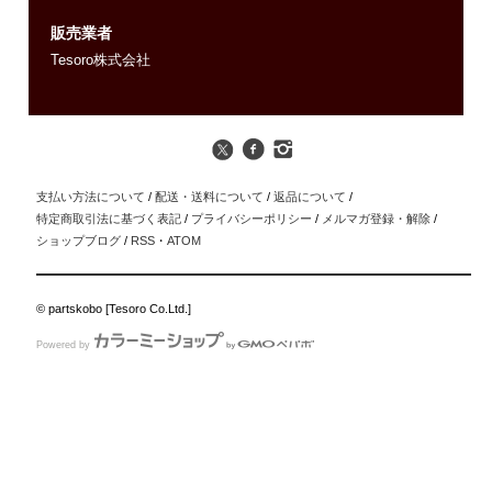
販売業者
Tesoro株式会社
支払い方法について
/
配送・送料について
/
返品について
/
特定商取引法に基づく表記
/
プライバシーポリシー
/
メルマガ登録・解除
/
ショップブログ
/
RSS
・
ATOM
© partskobo [Tesoro Co.Ltd.]
Powered by