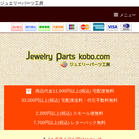
ジュエリーパーツ工房
メニュー
商品代金11,000円以上(税込) 宅配便無料
33,000円以上(税込) 宅配便送料・代引手数料無料
2,200円以上(税込) スモール便無料
7,700円以上(税込) レターパック無料