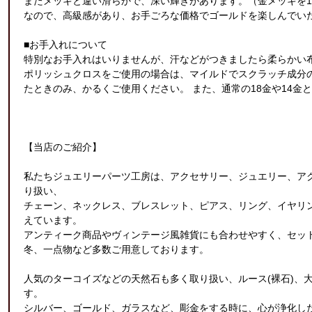
またメッキと違い滑らかで、深い輝きがあります。（金メッキを1
なので、高級感があり、お手ごろな価格でゴールドを楽しんでい
■お手入れについて
特別なお手入れはいりませんが、汗などがつきましたら柔らかい
ポリッシュクロスをご使用の場合は、マイルドでスクラッチ成分
たときのみ、かるくご使用ください。 また、通常の18金や14
【当店のご紹介】
私たちジュエリーパーツ工房は、アクセサリー、ジュエリー、ア
り扱い、
チェーン、ネックレス、ブレスレット、ピアス、リング、イヤリ
えています。
アンティーク商品やヴィンテージ風雑貨にも合わせやすく、セッ
冬、一点物など多数ご用意しております。
人気のターコイズなどの天然石も多く取り扱い、ルース(裸石)、
す。
シルバー、ゴールド、ガラスなど、彫金をする時に、心が浄化し