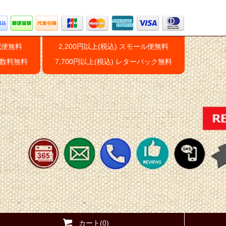
配便無料
2,200円以上(税込) スモール便無料
手数料無料
7,700円以上(税込) レターパック無料
カート(0)