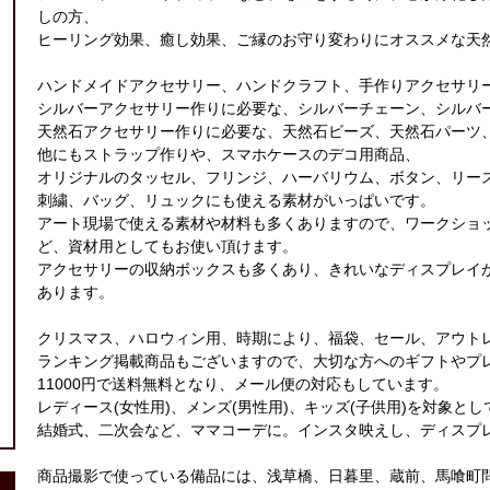
しの方、
ヒーリング効果、癒し効果、ご縁のお守り変わりにオススメな天
ハンドメイドアクセサリー、ハンドクラフト、手作りアクセサリ
シルバーアクセサリー作りに必要な、シルバーチェーン、シルバ
天然石アクセサリー作りに必要な、天然石ビーズ、天然石パーツ
他にもストラップ作りや、スマホケースのデコ用商品、
オリジナルのタッセル、フリンジ、ハーバリウム、ボタン、リー
刺繍、バッグ、リュックにも使える素材がいっぱいです。
アート現場で使える素材や材料も多くありますので、ワークショ
ど、資材用としてもお使い頂けます。
アクセサリーの収納ボックスも多くあり、きれいなディスプレイ
あります。
クリスマス、ハロウィン用、時期により、福袋、セール、アウト
ランキング掲載商品もございますので、大切な方へのギフトやプ
11000円で送料無料となり、メール便の対応もしています。
レディース(女性用)、メンズ(男性用)、キッズ(子供用)を対象と
結婚式、二次会など、ママコーデに。インスタ映えし、ディスプ
商品撮影で使っている備品には、浅草橋、日暮里、蔵前、馬喰町