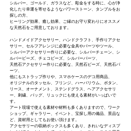
シルバー、ゴールド、ガラスなど、彫金をする時に、心が浄
化したり幸運を寄せるようなパワーストーン、タンブルをお
探しの方、
ヒーリング効果、癒し効果、ご縁のお守り変わりにオススメ
な天然石をご用意しております。
ハンドメイドアクセサリー、ハンドクラフト、手作りアクセ
サリー、セルフアレンジに必要な金具やパーツやツール、
シルバーアクセサリー作りに必要な、シルバーチェーン、シ
ルバービーズ、チェコビーズ、シルバーパーツ、
天然石アクセサリー作りに必要な、天然石ビーズ、天然石パ
ーツ、
他にもストラップ作りや、スマホケースのデコ用商品、
オリジナルのタッセル、フリンジ、ハーバリウム、ボタン、
リース、オーナメント、ステンドグラス、ヘアアクセサリ
ー、刺繍、バッグ、リュックにも使える素材がいっぱいで
す。
アート現場で使える素材や材料も多くありますので、ワーク
ショップ、ギャラリー、イベント、宝探し用の備品、景品な
ど、資材用としてもお使い頂けます。
アクセサリーの収納ボックスも多くあり、きれいなディスプ