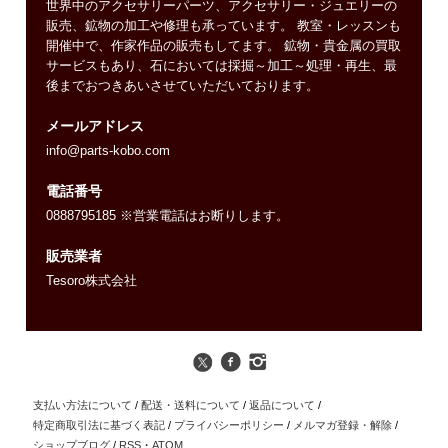
世界中のアクセサリーパーツ、アクセサリー・ジュエリーの
販売、鉱物の加工や修理も承っています。 教室・レッスンも
開催中で、作家作品の販売もしてます。 鉱物・貴金属の買取
サービスもあり、石においては採掘～加工～処理・再生、最
後までおつきあいさせていただいております。
メールアドレス
info@parts-kobo.com
電話番号
0888795185 ※営業電話はお断りします。
販売業者
Tesoro株式会社
支払い方法について
/
配送・送料について
/
返品について
/
特定商取引法に基づく表記
/
プライバシーポリシー
/
メルマガ登録・解除
/
ショップブログ
/
RSS
・
ATOM