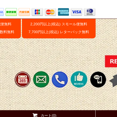
配便無料
2,200円以上(税込) スモール便無料
手数料無料
7,700円以上(税込) レターパック無料
カート(0)