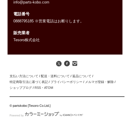
info@parts-kobo.com
電話番号
0888795185 ※営業電話はお断りします。
販売業者
Tesoro株式会社
支払い方法について
/
配送・送料について
/
返品について
/
特定商取引法に基づく表記
/
プライバシーポリシー
/
メルマガ登録・解除
/
ショップブログ
/
RSS
・
ATOM
© partskobo [Tesoro Co.Ltd.]
Powered by