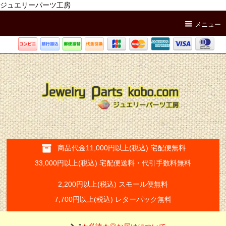
ジュエリーパーツ工房
メニュー
商品代金11,000円以上(税込) 宅配便無料
33,000円以上(税込) 宅配便送料・代引手数料無料
2,200円以上(税込) スモール便無料
7,700円以上(税込) レターパック無料