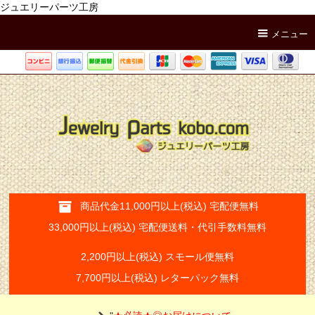
ジュエリーパーツ工房
メニュー
商品代金11,000円以上(税込) 宅配便無料
33,000円以上(税込) 宅配便送料・代引手数料無料
2,200円以上(税込) スモール便無料
7,700円以上(税込) レターパック無料