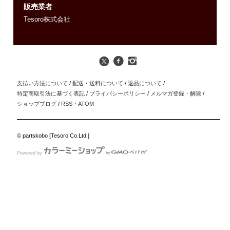
販売業者
Tesoro株式会社
支払い方法について
/
配送・送料について
/
返品について
/
特定商取引法に基づく表記
/
プライバシーポリシー
/
メルマガ登録・解除
/
ショップブログ
/
RSS
・
ATOM
© partskobo [Tesoro Co.Ltd.]
Powered by