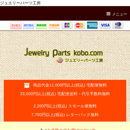
ジュエリーパーツ工房
メニュー
商品代金11,000円以上(税込) 宅配便無料
33,000円以上(税込) 宅配便送料・代引手数料無料
2,200円以上(税込) スモール便無料
7,700円以上(税込) レターパック無料