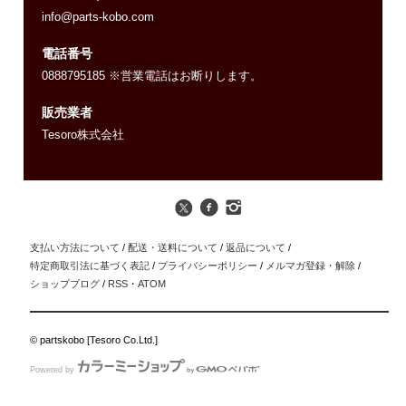
info@parts-kobo.com
電話番号
0888795185 ※営業電話はお断りします。
販売業者
Tesoro株式会社
支払い方法について
/
配送・送料について
/
返品について
/
特定商取引法に基づく表記
/
プライバシーポリシー
/
メルマガ登録・解除
/
ショップブログ
/
RSS
・
ATOM
© partskobo [Tesoro Co.Ltd.]
Powered by