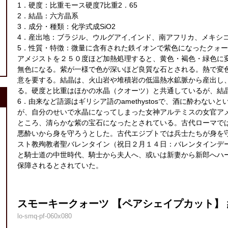
1．硬度：比重モース硬度7比重2．65
2．結晶：六方晶系
3．成分・種類：化学式成SiO2
4．産出地：ブラジル、ウルグアイ,インド、南アフリカ、メキシ
5．性質・特徴：微量に含有された鉄イオンで紫色になったクォー
アメジストを２５０度ほど加熱処理すると、黄色・褐色・緑色に
無色になる。紫が一様で色が深いほど良質な石とされる。熱で変
意を要する。結晶は、火山岩や堆積岩の低温熱水鉱脈から産出し
る。硬度と比重はほかの水晶（クオーツ）と共通しているが、結
6．由来など語源はギリシア語のamethystosで、酒に酔わな
が、自分のせいで水晶になってしまった女神アルテミスの女官ア
ところ、清らかな紫の宝石になったとされている。古代ローマで
悪酔いから身を守ろうとした。古代エジプトでは兵士たちが身を
スト教殉教者聖バレンタイン（祝日２月１４日：バレンタインデ
と騎士道の中世時代、騎士から夫人へ、或いは新妻から新郎へハ
保障されるとされていた。
スモーキークォーツ 【ペアシェイプカット】 約6
lo-smq-pf-060x080