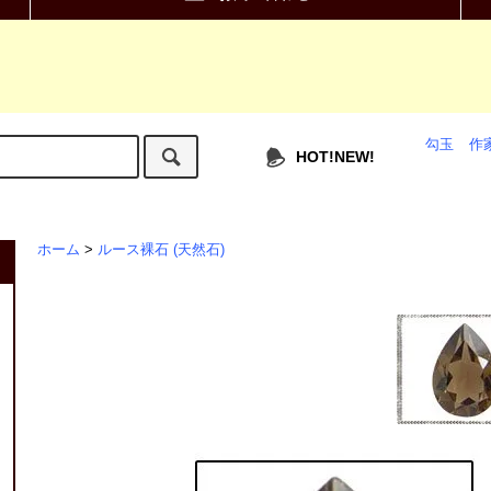
勾玉
作
HOT!NEW!
ホーム
>
ルース裸石 (天然石)