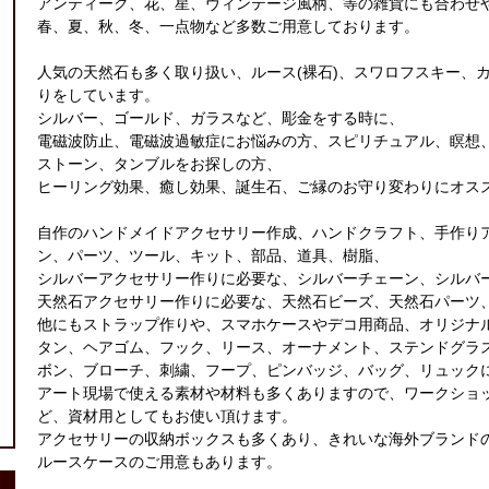
アンティーク、花、星、ヴィンテージ風柄、等の雑貨にも合わせ
春、夏、秋、冬、一点物など多数ご用意しております。
人気の天然石も多く取り扱い、ルース(裸石)、スワロフスキー、
りをしています。
シルバー、ゴールド、ガラスなど、彫金をする時に、
電磁波防止、電磁波過敏症にお悩みの方、スピリチュアル、瞑想
ストーン、タンブルをお探しの方、
ヒーリング効果、癒し効果、誕生石、ご縁のお守り変わりにオス
自作のハンドメイドアクセサリー作成、ハンドクラフト、手作り
ン、パーツ、ツール、キット、部品、道具、樹脂、
シルバーアクセサリー作りに必要な、シルバーチェーン、シルバ
天然石アクセサリー作りに必要な、天然石ビーズ、天然石パーツ
他にもストラップ作りや、スマホケースやデコ用商品、オリジナ
タン、ヘアゴム、フック、リース、オーナメント、ステンドグラ
ボン、ブローチ、刺繍、フープ、ピンバッジ、バッグ、リュック
アート現場で使える素材や材料も多くありますので、ワークショ
ど、資材用としてもお使い頂けます。
アクセサリーの収納ボックスも多くあり、きれいな海外ブランド
ルースケースのご用意もあります。