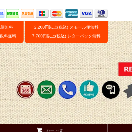
配便無料
2,200円以上(税込) スモール便無料
手数料無料
7,700円以上(税込) レターパック無料
カート(0)