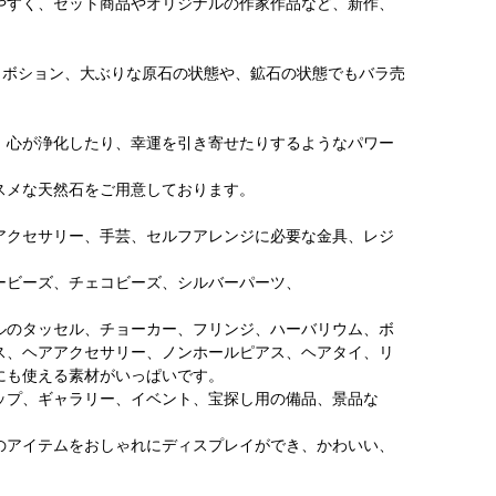
やすく、セット商品やオリジナルの作家作品など、新作、
カボション、大ぶりな原石の状態や、鉱石の状態でもバラ売
、心が浄化したり、幸運を引き寄せたりするようなパワー
スメな天然石をご用意しております。
アクセサリー、手芸、セルフアレンジに必要な金具、レジ
ービーズ、チェコビーズ、シルバーパーツ、
、
ルのタッセル、チョーカー、フリンジ、ハーバリウム、ボ
ス、ヘアアクセサリー、ノンホールピアス、ヘアタイ、リ
にも使える素材がいっぱいです。
ップ、ギャラリー、イベント、宝探し用の備品、景品な
のアイテムをおしゃれにディスプレイができ、かわいい、