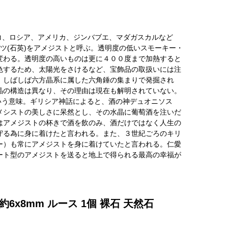
コ、ロシア、アメリカ、ジンバブエ、マダガスカルなど
ツ(石英)をアメジストと呼ぶ。透明度の低いスモーキー・
変わる。透明度の高いものは更に４００度まで加熱すると
色するため、太陽光をさけるなど、宝飾品の取扱いには注
、しばしば六方晶系に属した六角錘の集まりで発掘され
晶の構造は異なり、その理由は現在も解明されていない。
いという意味。ギリシア神話によると、酒の神デュオニソス
メシストの美しさに呆然とし、その水晶に葡萄酒を注いだ
はアメジストの杯きで酒を飲のみ、酒だけではなく人生の
守る為に身に着けたと言われる。また、３世紀ごろのキリ
ー）も常にアメジストを身に着けていたと言われる。仁愛
ート型のアメジストを送ると地上で得られる最高の幸福が
x8mm ルース 1個 裸石 天然石