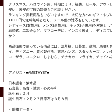
クリスマス、ハロウィン用、時期により、福袋、セール、アウト
安い、激安の宝飾の卸売もご相談ください。
ランキング掲載商品もございますので、大切な方へのギフトやプ
11000円で送料無料となり、メール便の対応もしています。
レディース(女性用)、メンズ(男性用)、キッズ(子供用)を対象と
結婚式、二次会など、ママコーデに。インスタ映えし、ディスプ
か？
商品撮影で使っている備品には、浅草橋、日暮里、蔵前、馬喰町
イ、ディズニー、貴和製作所、東急ハンズ、スタッカーズ、オカ
コ、ザラ、ユニクロ、しまむら、チチカカ、マライカ、チャイハ
アメジスト■AMETHYST■
日本語名：紫水晶
石言葉：高貴・誠実・心の平和
誕生石：２月
誕生日石：２月２７日原石は３月８日
＜鉱物データ＞