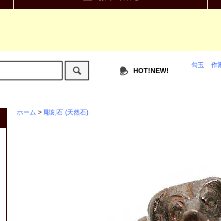
勾玉
作
HOT!NEW!
ホーム
>
彫刻石 (天然石)