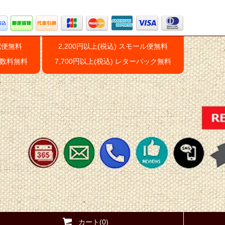
配便無料
2,200円以上(税込) スモール便無料
手数料無料
7,700円以上(税込) レターパック無料
カート(0)