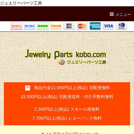
ジュエリーパーツ工房
メニュー
商品代金11,000円以上(税込) 宅配便無料
33,000円以上(税込) 宅配便送料・代引手数料無料
2,200円以上(税込) スモール便無料
7,700円以上(税込) レターパック無料