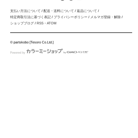
支払い方法について
/
配送・送料について
/
返品について
/
特定商取引法に基づく表記
/
プライバシーポリシー
/
メルマガ登録・解除
/
ショップブログ
/
RSS
・
ATOM
© partskobo [Tesoro Co.Ltd.]
Powered by