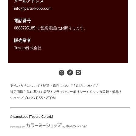
メールアドレス
info@parts-kobo.com
電話番号
0888795185 ※営業電話はお断りします。
販売業者
Tesoro株式会社
支払い方法について
/
配送・送料について
/
返品について
/
特定商取引法に基づく表記
/
プライバシーポリシー
/
メルマガ登録・解除
/
ショップブログ
/
RSS
・
ATOM
© partskobo [Tesoro Co.Ltd.]
Powered by