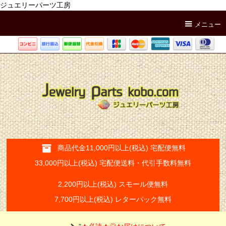
ジュエリーパーツ工房
メニュー
商品代金11,000円以上(税込) 宅配便無料
33,000円以上(税込) 宅配便送料・代引手数料無料
2,200円以上(税込) スモール便無料
7,700円以上(税込) レターパック無料