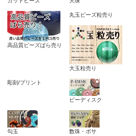
カットビーズ
天珠
丸玉ビーズ粒売り
高品質ビーズばら売り
大玉粒売り
彫刻/プリント
ピーディスク
勾玉
数珠・ボサ