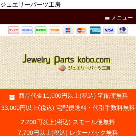
ジュエリーパーツ工房
メニュー
商品代金11,000円以上(税込) 宅配便無料
33,000円以上(税込) 宅配便送料・代引手数料無料
2,200円以上(税込) スモール便無料
7,700円以上(税込) レターパック無料