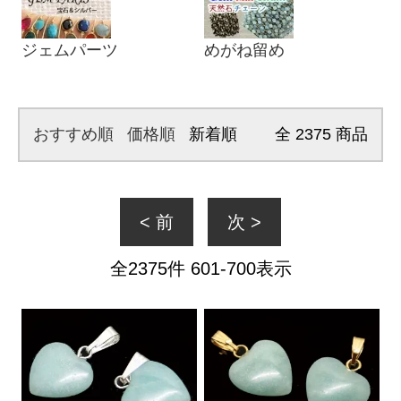
ジェムパーツ
めがね留め
おすすめ順
価格順
新着順
全
2375
商品
< 前
次 >
全
2375
件
601
-
700
表示