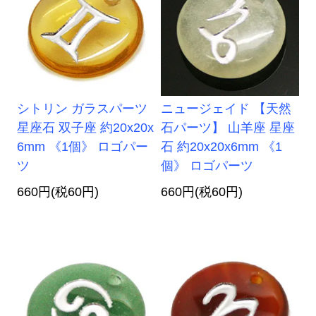
シトリン ガラスパーツ
ニュージェイド 【天然
星座石 双子座 約20x20x
石パーツ】 山羊座 星座
6mm 《1個》 ロゴパー
石 約20x20x6mm 《1
ツ
個》 ロゴパーツ
660円(税60円)
660円(税60円)