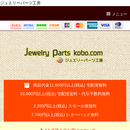
ジュエリーパーツ工房
メニュー
商品代金11,000円以上(税込) 宅配便無料
33,000円以上(税込) 宅配便送料・代引手数料無料
2,200円以上(税込) スモール便無料
7,700円以上(税込) レターパック無料