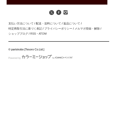
支払い方法について
/
配送・送料について
/
返品について
/
特定商取引法に基づく表記
/
プライバシーポリシー
/
メルマガ登録・解除
/
ショップブログ
/
RSS
・
ATOM
© partskobo [Tesoro Co.Ltd.]
Powered by