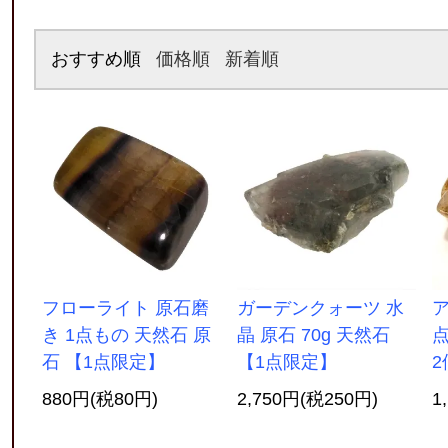
おすすめ順
価格順
新着順
フローライト 原石磨
ガーデンクォーツ 水
ア
き 1点もの 天然石 原
晶 原石 70g 天然石
点
石 【1点限定】
【1点限定】
2
880円(税80円)
2,750円(税250円)
1