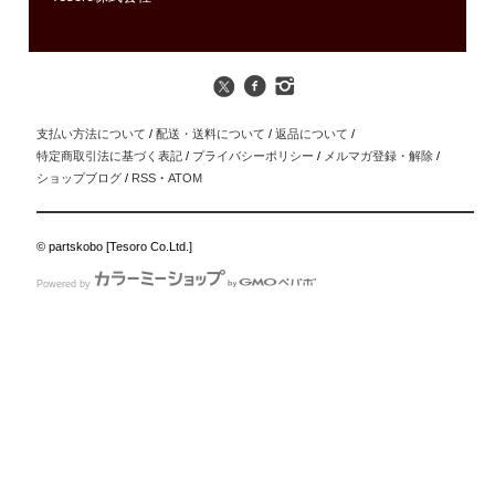
支払い方法について
/
配送・送料について
/
返品について
/
特定商取引法に基づく表記
/
プライバシーポリシー
/
メルマガ登録・解除
/
ショップブログ
/
RSS
・
ATOM
© partskobo [Tesoro Co.Ltd.]
Powered by