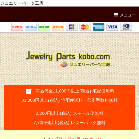
ジュエリーパーツ工房
メニュー
商品代金11,000円以上(税込) 宅配便無料
33,000円以上(税込) 宅配便送料・代引手数料無料
2,200円以上(税込) スモール便無料
7,700円以上(税込) レターパック無料