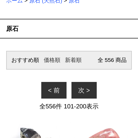
ホーム
>
原石 (天然石)
>
原石
原石
おすすめ順
価格順
新着順
全
556
商品
< 前
次 >
全
556
件
101
-
200
表示