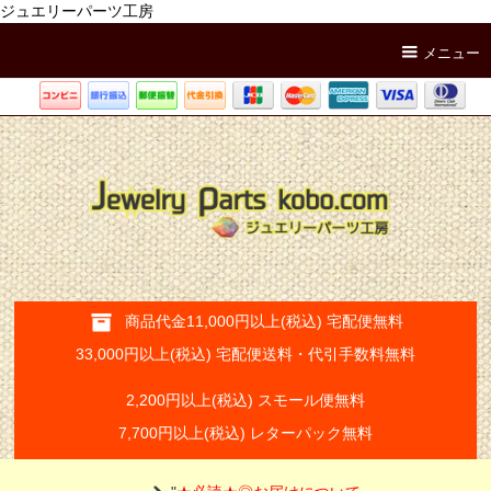
ジュエリーパーツ工房
メニュー
商品代金11,000円以上(税込) 宅配便無料
33,000円以上(税込) 宅配便送料・代引手数料無料
2,200円以上(税込) スモール便無料
7,700円以上(税込) レターパック無料