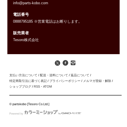
info@parts-kobo.com
電話番号
0888795185 ※営業電話はお断りします。
販売業者
Tesoro株式会社
支払い方法について
/
配送・送料について
/
返品について
/
特定商取引法に基づく表記
/
プライバシーポリシー
/
メルマガ登録・解除
/
ショップブログ
/
RSS
・
ATOM
© partskobo [Tesoro Co.Ltd.]
Powered by