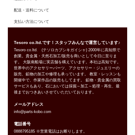
配送・送料について
支払い方法について
Tesoro co.ltd.です！スタッフみんなで運営しています♪
Tesoro co.ltd. (テソロカブシキガイシャ) 2000年に高知県で
創業。貴金属・天然石加工/販売を商いとして今日に至りま
す。 大阪南船場に実店舗を構えています。本社は高知です。
世界中のアクセサリーパーツ、アクセサリー・ジュエリーの
販売、鉱物の加工や修理も承っています。 教室・レッスンも
開催中で、作家作品の販売もしてます。 鉱物・貴金属の買取
サービスもあり、石においては採掘～加工～処理・再生、最
後までおつきあいさせていただいております。
メールアドレス
info@parts-kobo.com
電話番号
0888795185 ※営業電話はお断りします。