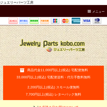
ジュエリーパーツ工房
メニュー
商品代金11,000円以上(税込) 宅配便無料
33,000円以上(税込) 宅配便送料・代引手数料無料
2,200円以上(税込) スモール便無料
7,700円以上(税込) レターパック無料