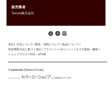
販売業者
Tesoro株式会社
支払い方法について
/
配送・送料について
/
返品について
/
特定商取引法に基づく表記
/
プライバシーポリシー
/
メルマガ登録・解除
/
ショップブログ
/
RSS
・
ATOM
© partskobo [Tesoro Co.Ltd.]
Powered by