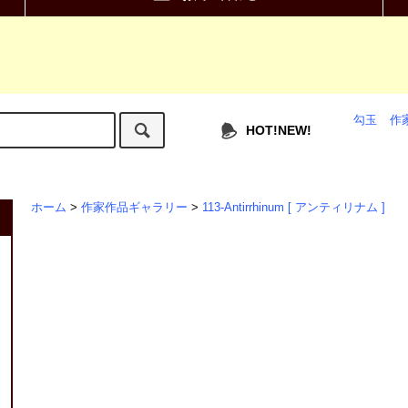
勾玉
作
HOT!NEW!
ホーム
>
作家作品ギャラリー
>
113-Antirrhinum [ アンティリナム ]