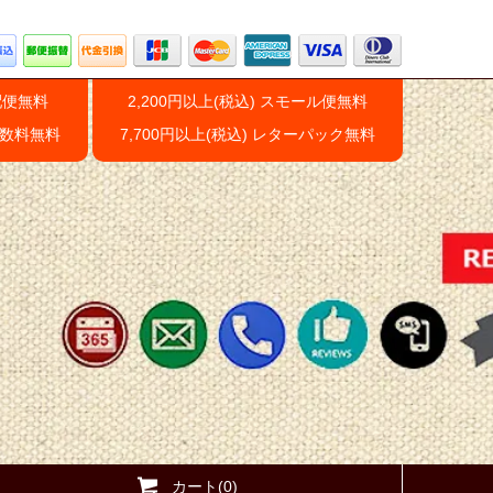
配便無料
2,200円以上(税込) スモール便無料
手数料無料
7,700円以上(税込) レターパック無料
カート(0)