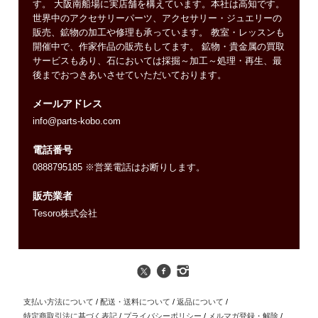
す。 大阪南船場に実店舗を構えています。本社は高知です。
世界中のアクセサリーパーツ、アクセサリー・ジュエリーの
販売、鉱物の加工や修理も承っています。 教室・レッスンも
開催中で、作家作品の販売もしてます。 鉱物・貴金属の買取
サービスもあり、石においては採掘～加工～処理・再生、最
後までおつきあいさせていただいております。
メールアドレス
info@parts-kobo.com
電話番号
0888795185 ※営業電話はお断りします。
販売業者
Tesoro株式会社
支払い方法について
/
配送・送料について
/
返品について
/
特定商取引法に基づく表記
/
プライバシーポリシー
/
メルマガ登録・解除
/