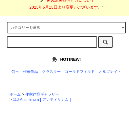
"
★必読★◎お届けについて
2025年6月15日より変更がございます。
"
HOT!NEW!
勾玉
作家作品
クラスター
ゴールドフィルド
オルゴナイト
ホーム
>
作家作品ギャラリー
>
113-Antirrhinum [ アンティリナム ]