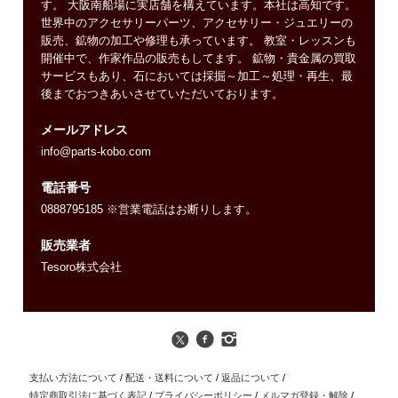
す。 大阪南船場に実店舗を構えています。本社は高知です。
世界中のアクセサリーパーツ、アクセサリー・ジュエリーの
販売、鉱物の加工や修理も承っています。 教室・レッスンも
開催中で、作家作品の販売もしてます。 鉱物・貴金属の買取
サービスもあり、石においては採掘～加工～処理・再生、最
後までおつきあいさせていただいております。
メールアドレス
info@parts-kobo.com
電話番号
0888795185 ※営業電話はお断りします。
販売業者
Tesoro株式会社
支払い方法について
/
配送・送料について
/
返品について
/
特定商取引法に基づく表記
/
プライバシーポリシー
/
メルマガ登録・解除
/