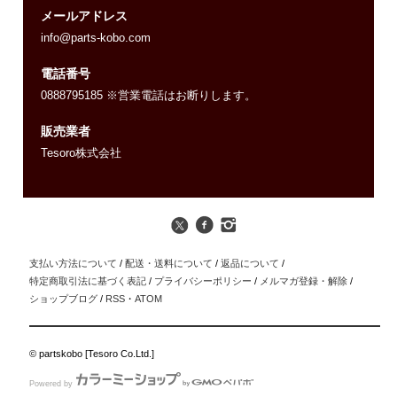
メールアドレス
info@parts-kobo.com
電話番号
0888795185 ※営業電話はお断りします。
販売業者
Tesoro株式会社
支払い方法について
/
配送・送料について
/
返品について
/
特定商取引法に基づく表記
/
プライバシーポリシー
/
メルマガ登録・解除
/
ショップブログ
/
RSS
・
ATOM
© partskobo [Tesoro Co.Ltd.]
Powered by