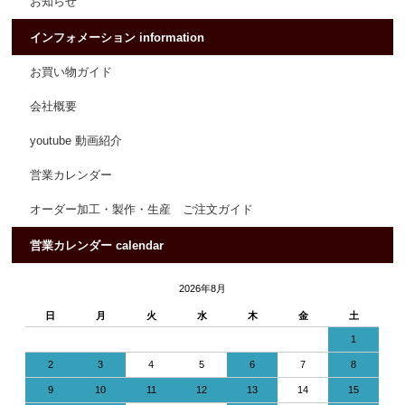
お知らせ
インフォメーション information
お買い物ガイド
会社概要
youtube 動画紹介
営業カレンダー
オーダー加工・製作・生産 ご注文ガイド
営業カレンダー calendar
2026年8月
日
月
火
水
木
金
土
1
2
3
4
5
6
7
8
9
10
11
12
13
14
15