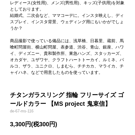
レディース(女性用)、メンズ(男性用)、キッズ(子供用)を対象
としております。
結婚式、二次会など、ママコーデに。インスタ映えし、ディ
スプレイ、インスタ背景、ウェディング用にもいかがでしょ
うか？
商品撮影で使っている備品には、浅草橋、日暮里、蔵前、馬
喰町問屋街、横山町問屋、表参道、渋谷、青山、銀座、ハワ
イ、ディズニー、貴和製作所、東急ハンズ、スタッカーズ、
オカダヤ、ユザワヤ、クラフトハートトーカイ、ルミネ、パ
ルコ、ザラ、ユニクロ、しまむら、チチカカ、マライカ、チ
ャイハネ、などで用意したものを使っています。
チタンガラスリング 指輪 フリーサイズ ゴ
ールドカラー 【MS project 鬼束信】
de-67-ms-116
3,300円(税300円)