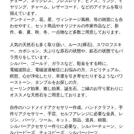
チェーン、ネックレス、ブレスレット、ピアス、リング、イ
ヤリング、チャーム、レザーコード、などのアイテムを取り
揃えています。
アンティーク、花、星、ヴィンテージ風柄、等の雑貨にも合
わせやすく、セット商品やオリジナルの作家作品など、新
作、春、夏、秋、冬、一点物など多数ご用意しております。
人気の天然石も多く取り扱い、ルース(裸石)、スワロフスキ
ー、カボション、大ぶりな原石の状態や、鉱石の状態でもバ
ラ売りをしています。
シルバー、ゴールド、ガラスなど、彫金をする時に、
電磁波防止、電磁波過敏症にお悩みの方、スピリチュアル、
瞑想、心が浄化したり、幸運を引き寄せたりするようなパワ
ーストーン、タンブルをお探しの方、
ヒーリング効果、癒し効果、誕生石、ご縁のお守り変わりに
オススメな天然石をご用意しております。
自作のハンドメイドアクセサリー作成、ハンドクラフト、手
作りアクセサリー、手芸、セルフアレンジに必要な金具、レ
ジン、パーツ、ツール、キット、部品、道具、樹脂、
シルバーアクセサリー作りに必要な、シルバーチェーン、シ
ルバービーズ、チェコビーズ、シルバーパーツ、