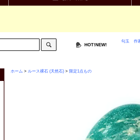
勾玉
作
HOT!NEW!
ホーム
>
ルース裸石 (天然石)
>
限定1点もの