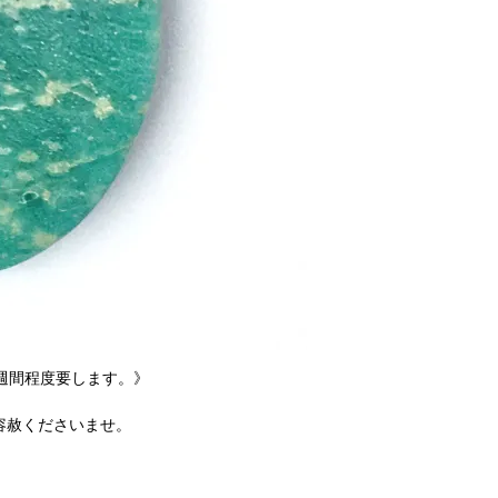
週間程度要します。》
容赦くださいませ。