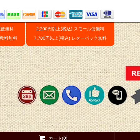
配便無料
2,200円以上(税込) スモール便無料
手数料無料
7,700円以上(税込) レターパック無料
カート(0)