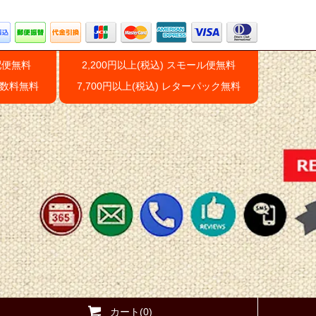
配便無料
2,200円以上(税込) スモール便無料
手数料無料
7,700円以上(税込) レターパック無料
カート(0)