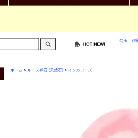
勾玉
作
HOT!NEW!
ホーム
>
ルース裸石 (天然石)
>
インカローズ