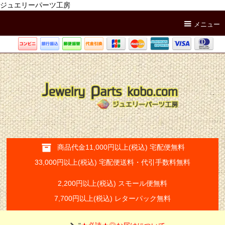
ジュエリーパーツ工房
メニュー
商品代金11,000円以上(税込) 宅配便無料
33,000円以上(税込) 宅配便送料・代引手数料無料
2,200円以上(税込) スモール便無料
7,700円以上(税込) レターパック無料