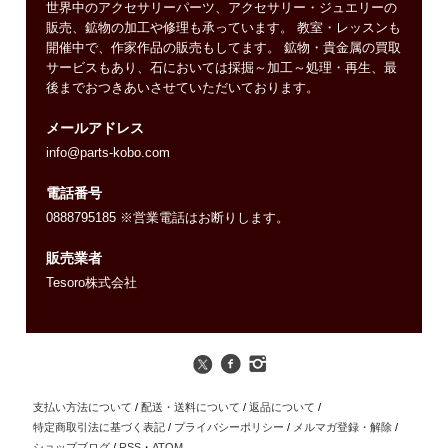
世界中のアクセサリーパーツ、アクセサリー・ジュエリーの
販売、鉱物の加工や修理も承っています。 教室・レッスンも
開催中で、作家作品の販売もしてます。 鉱物・貴金属の買取
サービスもあり、石においては採掘～加工～処理・再生、最
後までおつきあいさせていただいております。
メールアドレス
info@parts-kobo.com
電話番号
0888795185 ※営業電話はお断りします。
販売業者
Tesoro株式会社
支払い方法について
/
配送・送料について
/
返品について
/
特定商取引法に基づく表記
/
プライバシーポリシー
/
メルマガ登録・解除
/
ショップブログ
/
RSS
・
ATOM