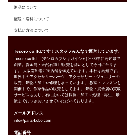
返品について
配送・送料について
支払い方法について
Tesoro co.ltd.です！スタッフみんなで運営しています♪
Tesoro co.ltd. (テソロカブシキガイシャ) 2000年に高知県で
創業。貴金属・天然石加工/販売を商いとして今日に至りま
す。 大阪南船場に実店舗を構えています。本社は高知です。
世界中のアクセサリーパーツ、アクセサリー・ジュエリーの
販売、鉱物の加工や修理も承っています。 教室・レッスンも
開催中で、作家作品の販売もしてます。 鉱物・貴金属の買取
サービスもあり、石においては採掘～加工～処理・再生、最
後までおつきあいさせていただいております。
メールアドレス
info@parts-kobo.com
電話番号