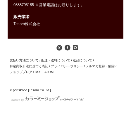
0888795185 ※営業電話はお断りします。
販売業者
Tesoro株式会社
支払い方法について
/
配送・送料について
/
返品について
/
特定商取引法に基づく表記
/
プライバシーポリシー
/
メルマガ登録・解除
/
ショップブログ
/
RSS
・
ATOM
© partskobo [Tesoro Co.Ltd.]
Powered by