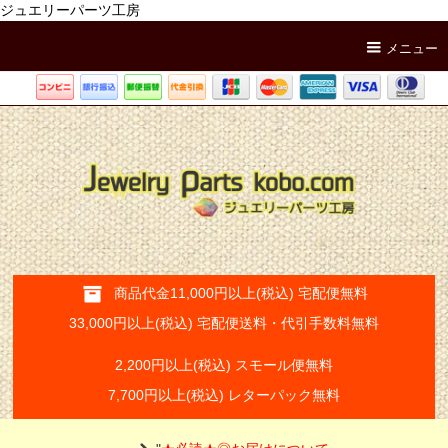
ジュエリーパーツ工房
メニュー
商品代金11,000円以上(税込) 宅配便無料
33,000円以上(税込) 宅配便送料・代引手数料無料
2,200円以上(税込) スモール便無料
7,700円以上(税込) レターパック無料