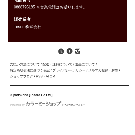
0888795185 ※営業電話はお断りします。
販売業者
Tesoro株式会社
支払い方法について
/
配送・送料について
/
返品について
/
特定商取引法に基づく表記
/
プライバシーポリシー
/
メルマガ登録・解除
/
ショップブログ
/
RSS
・
ATOM
© partskobo [Tesoro Co.Ltd.]
Powered by