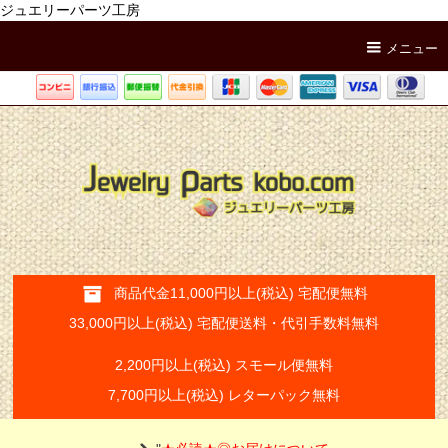
ジュエリーパーツ工房
メニュー
商品代金11,000円以上(税込) 宅配便無料
33,000円以上(税込) 宅配便送料・代引手数料無料
2,200円以上(税込) スモール便無料
7,700円以上(税込) レターパック無料