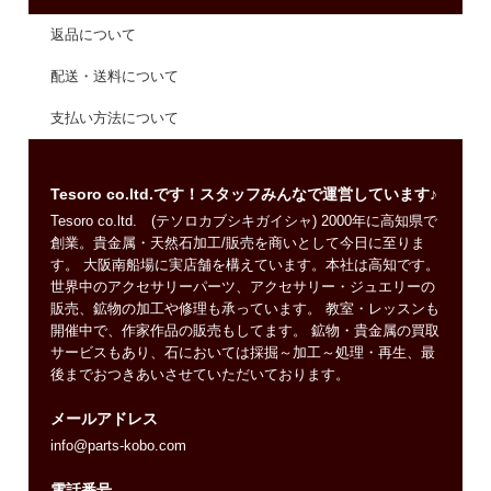
返品について
配送・送料について
支払い方法について
Tesoro co.ltd.です！スタッフみんなで運営しています♪
Tesoro co.ltd. (テソロカブシキガイシャ) 2000年に高知県で
創業。貴金属・天然石加工/販売を商いとして今日に至りま
す。 大阪南船場に実店舗を構えています。本社は高知です。
世界中のアクセサリーパーツ、アクセサリー・ジュエリーの
販売、鉱物の加工や修理も承っています。 教室・レッスンも
開催中で、作家作品の販売もしてます。 鉱物・貴金属の買取
サービスもあり、石においては採掘～加工～処理・再生、最
後までおつきあいさせていただいております。
メールアドレス
info@parts-kobo.com
電話番号