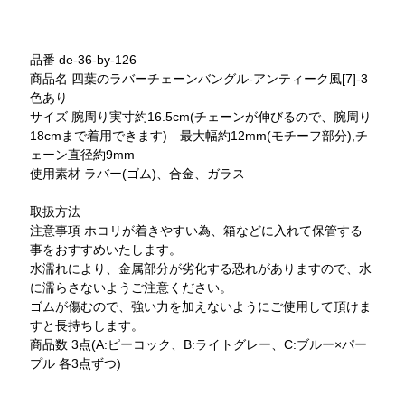
品番 de-36-by-126
商品名 四葉のラバーチェーンバングル-アンティーク風[7]-3
色あり
サイズ 腕周り実寸約16.5cm(チェーンが伸びるので、腕周り
18cmまで着用できます) 最大幅約12mm(モチーフ部分),チ
ェーン直径約9mm
使用素材 ラバー(ゴム)、合金、ガラス
取扱方法
注意事項 ホコリが着きやすい為、箱などに入れて保管する
事をおすすめいたします。
水濡れにより、金属部分が劣化する恐れがありますので、水
に濡らさないようご注意ください。
ゴムが傷むので、強い力を加えないようにご使用して頂けま
すと長持ちします。
商品数 3点(A:ピーコック、B:ライトグレー、C:ブルー×パー
プル 各3点ずつ)