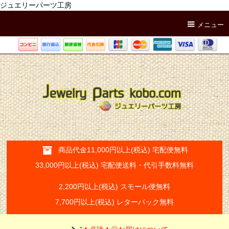
ジュエリーパーツ工房
メニュー
商品代金11,000円以上(税込) 宅配便無料
33,000円以上(税込) 宅配便送料・代引手数料無料
2,200円以上(税込) スモール便無料
7,700円以上(税込) レターパック無料