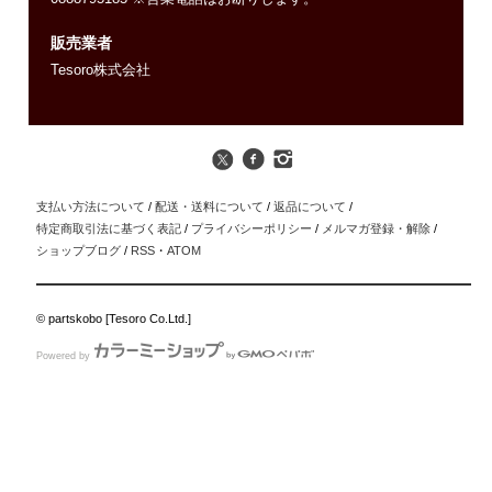
販売業者
Tesoro株式会社
支払い方法について
/
配送・送料について
/
返品について
/
特定商取引法に基づく表記
/
プライバシーポリシー
/
メルマガ登録・解除
/
ショップブログ
/
RSS
・
ATOM
© partskobo [Tesoro Co.Ltd.]
Powered by