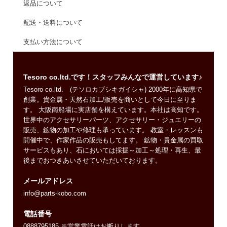
返品について
配送・送料について
支払い方法について
Tesoro co.ltd.です！スタッフみんなで運営しています♪
Tesoro co.ltd. (テソロカブシキガイシャ) 2000年に高知県で
創業。貴金属・天然石加工/販売を商いとして今日に至りま
す。 大阪南船場に実店舗を構えています。本社は高知です。
世界中のアクセサリーパーツ、アクセサリー・ジュエリーの
販売、鉱物の加工や修理も承っています。 教室・レッスンも
開催中で、作家作品の販売もしてます。 鉱物・貴金属の買取
サービスもあり、石においては採掘～加工～処理・再生、最
後までおつきあいさせていただいております。
メールアドレス
info@parts-kobo.com
電話番号
0888795185 ※営業電話はお断りします。